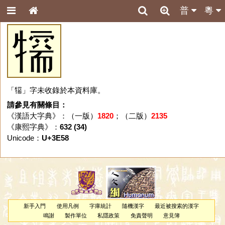
普
粵
㹘
「㹘」字未收錄於本資料庫。
請參見有關條目：
《漢語大字典》：（一版）
1820
；（二版）
2135
《康熙字典》：
632 (34)
Unicode：
U+3E58
新手入門
使用凡例
字庫統計
隨機漢字
最近被搜索的漢字
鳴謝
製作單位
私隱政策
免責聲明
意見簿