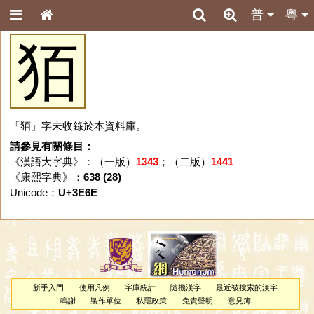
普
粵
㹮
「㹮」字未收錄於本資料庫。
請參見有關條目：
《漢語大字典》：（一版）
1343
；（二版）
1441
《康熙字典》：
638 (28)
Unicode：
U+3E6E
新手入門
使用凡例
字庫統計
隨機漢字
最近被搜索的漢字
鳴謝
製作單位
私隱政策
免責聲明
意見簿