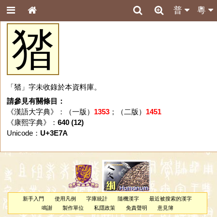
普
粵
㹺
「㹺」字未收錄於本資料庫。
請參見有關條目：
《漢語大字典》：（一版）
1353
；（二版）
1451
《康熙字典》：
640 (12)
Unicode：
U+3E7A
新手入門
使用凡例
字庫統計
隨機漢字
最近被搜索的漢字
鳴謝
製作單位
私隱政策
免責聲明
意見簿