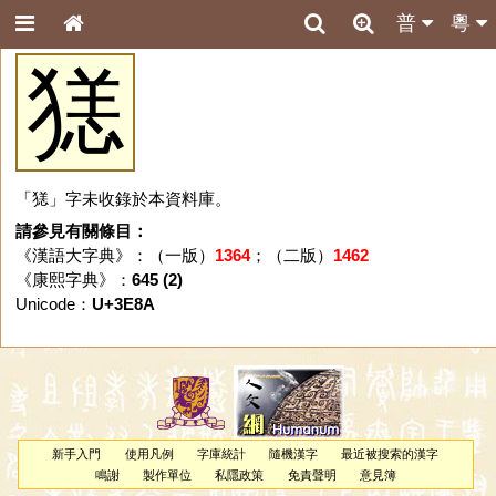
普
粵
㺊
「㺊」字未收錄於本資料庫。
請參見有關條目：
《漢語大字典》：（一版）
1364
；（二版）
1462
《康熙字典》：
645 (2)
Unicode：
U+3E8A
新手入門
使用凡例
字庫統計
隨機漢字
最近被搜索的漢字
鳴謝
製作單位
私隱政策
免責聲明
意見簿