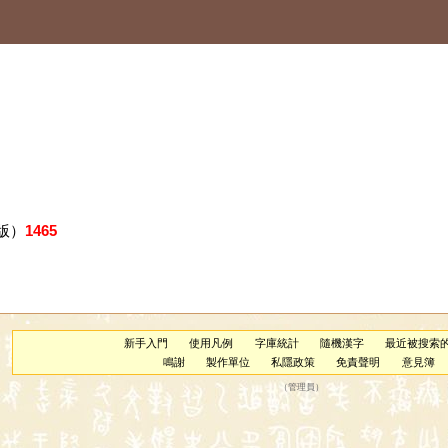
版）
1465
新手入門
使用凡例
字庫統計
隨機漢字
最近被搜索
鳴謝
製作單位
私隱政策
免責聲明
意見簿
（
管理員
）