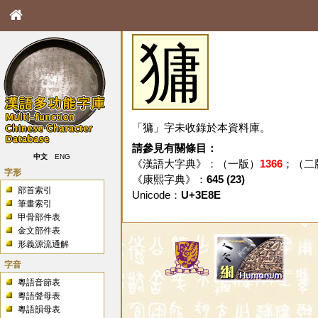
㺎
「㺎」字未收錄於本資料庫。
請參見有關條目：
中文
ENG
《漢語大字典》：（一版）
1366
；（二
字形
《康熙字典》：
645 (23)
部首索引
Unicode：
U+3E8E
筆畫索引
甲骨部件表
金文部件表
形義源流通解
字音
粵語音節表
粵語聲母表
粵語韻母表