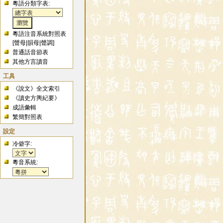
粵語分類字表:
粵語注音系統對照表
[
聲母
|
韻母
|
聲調
]
普通話音節表
其他方言讀音
工具
《說文》全文索引
《讀史方輿紀要》
成語彙輯
繁簡對照表
設定
冷僻字:
粵音系統: