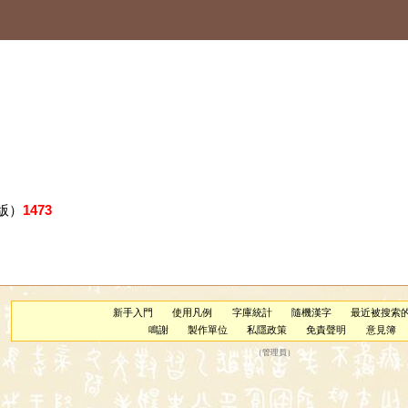
版）
1473
新手入門
使用凡例
字庫統計
隨機漢字
最近被搜索
鳴謝
製作單位
私隱政策
免責聲明
意見簿
（
管理員
）