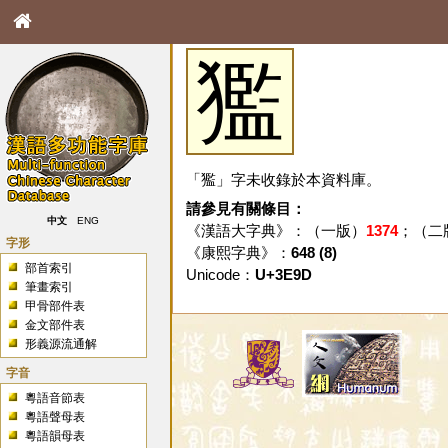
㺝
「㺝」字未收錄於本資料庫。
請參見有關條目：
中文
ENG
《漢語大字典》：（一版）
1374
；（二
字形
《康熙字典》：
648 (8)
部首索引
Unicode：
U+3E9D
筆畫索引
甲骨部件表
金文部件表
形義源流通解
字音
粵語音節表
粵語聲母表
粵語韻母表