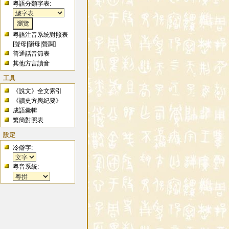
粵語分類字表:
粵語注音系統對照表
[
聲母
|
韻母
|
聲調
]
普通話音節表
其他方言讀音
工具
《說文》全文索引
《讀史方輿紀要》
成語彙輯
繁簡對照表
設定
冷僻字:
粵音系統: