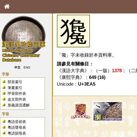
㺥
「㺥」字未收錄於本資料庫。
請參見有關條目：
中文
ENG
《漢語大字典》：（一版）
1378
；（二
字形
《康熙字典》：
649 (16)
部首索引
Unicode：
U+3EA5
筆畫索引
甲骨部件表
金文部件表
形義源流通解
字音
粵語音節表
粵語聲母表
粵語韻母表