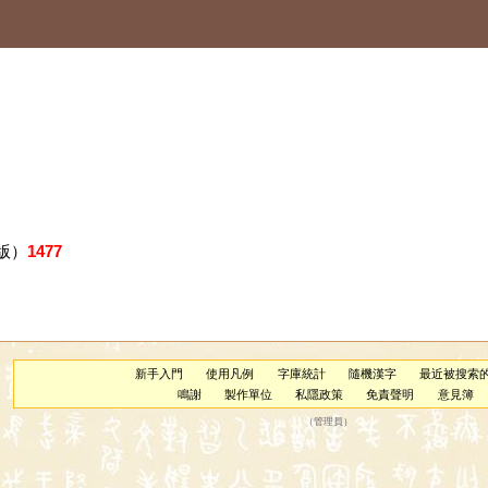
版）
1477
新手入門
使用凡例
字庫統計
隨機漢字
最近被搜索
鳴謝
製作單位
私隱政策
免責聲明
意見簿
（
管理員
）