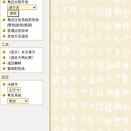
粵語分類字表:
粵語注音系統對照表
[
聲母
|
韻母
|
聲調
]
普通話音節表
其他方言讀音
工具
《說文》全文索引
《讀史方輿紀要》
成語彙輯
繁簡對照表
設定
冷僻字:
粵音系統: