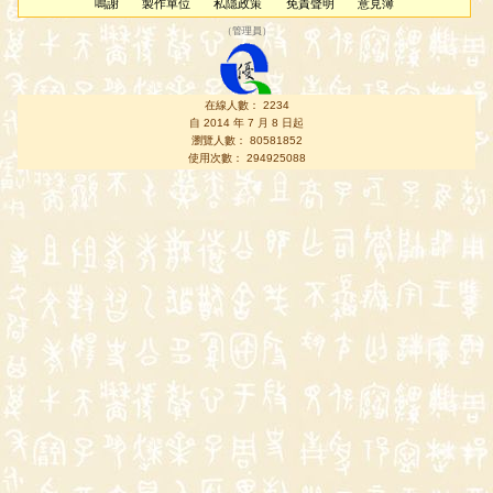
鳴謝
製作單位
私隱政策
免責聲明
意見簿
（
管理員
）
在線人數： 2234
自 2014 年 7 月 8 日起
瀏覽人數： 80581852
使用次數： 294925088