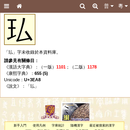
普
粵
㺨
「㺨」字未收錄於本資料庫。
請參見有關條目：
《漢語大字典》：（一版）
1101
；（二版）
1178
《康熙字典》：
655 (5)
Unicode：
U+3EA8
《說文》：「
㺨
」
新手入門
使用凡例
字庫統計
隨機漢字
最近被搜索的漢字