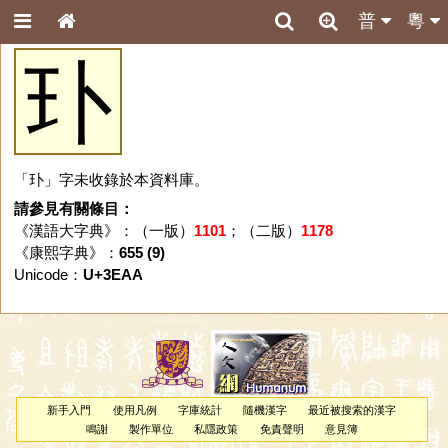
普
粵
㺪
「㺪」字未收錄於本資料庫。
請參見有關條目：
《漢語大字典》：（一版）
1101
；（二版）
1178
《康熙字典》：
655 (9)
Unicode：
U+3EAA
新手入門
使用凡例
字庫統計
隨機漢字
最近被搜索的漢字
鳴謝
製作單位
私隱政策
免責聲明
意見簿