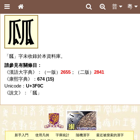
普
粵
㼌
「㼌」字未收錄於本資料庫。
請參見有關條目：
《漢語大字典》：（一版）
2655
；（二版）
2841
《康熙字典》：
674 (15)
Unicode：
U+3F0C
《說文》：「
㼌
」
新手入門
使用凡例
字庫統計
隨機漢字
最近被搜索的漢字