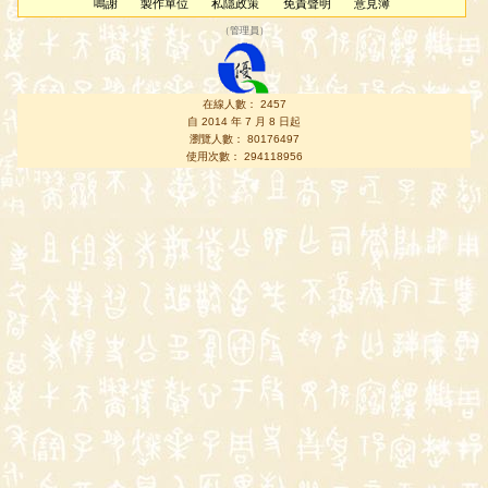
鳴謝
製作單位
私隱政策
免責聲明
意見簿
（
管理員
）
在線人數： 2457
自 2014 年 7 月 8 日起
瀏覽人數： 80176497
使用次數： 294118956