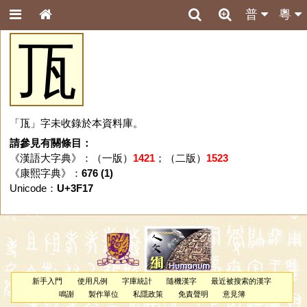
普
粵
㼗
「㼗」字未收錄於本資料庫。
請參見有關條目：
《漢語大字典》：（一版）
1421
；（二版）
1523
《康熙字典》：
676 (1)
Unicode：
U+3F17
新手入門
使用凡例
字庫統計
隨機漢字
最近被搜索的漢字
鳴謝
製作單位
私隱政策
免責聲明
意見簿