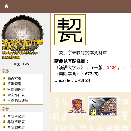
㼤
「㼤」字未收錄於本資料庫。
請參見有關條目：
中文
ENG
《漢語大字典》：（一版）
1424
；（二
字形
《康熙字典》：
677 (5)
部首索引
Unicode：
U+3F24
筆畫索引
甲骨部件表
金文部件表
形義源流通解
字音
粵語音節表
粵語聲母表
粵語韻母表