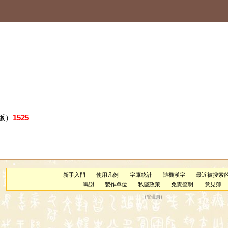
版）
1525
新手入門
使用凡例
字庫統計
隨機漢字
最近被搜索
鳴謝
製作單位
私隱政策
免責聲明
意見簿
（
管理員
）