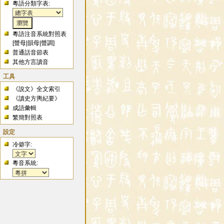
粵語分類字表:
粵語注音系統對照表
[
聲母
|
韻母
|
聲調
]
普通話音節表
其他方言讀音
工具
《說文》全文索引
《讀史方輿紀要》
成語彙輯
繁簡對照表
設定
冷僻字:
粵音系統: