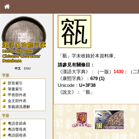
㼸
「㼸」字未收錄於本資料庫。
請參見有關條目：
中文
ENG
《漢語大字典》：（一版）
1430
；（二
字形
《康熙字典》：
679 (1)
部首索引
Unicode：
U+3F38
筆畫索引
《說文》：「
㼸
」
甲骨部件表
金文部件表
形義源流通解
字音
粵語音節表
粵語聲母表
粵語韻母表