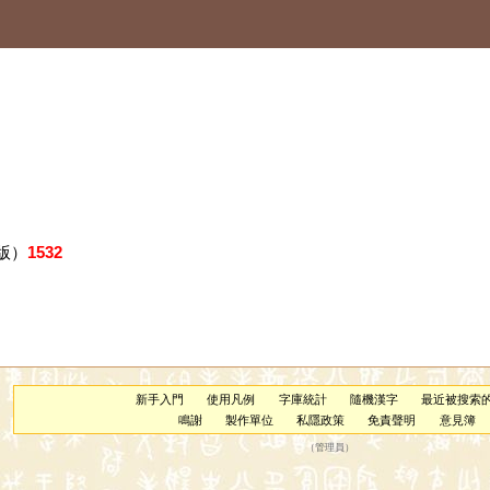
版）
1532
新手入門
使用凡例
字庫統計
隨機漢字
最近被搜索
鳴謝
製作單位
私隱政策
免責聲明
意見簿
（
管理員
）