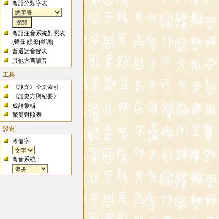
粵語分類字表:
粵語注音系統對照表
[
聲母
|
韻母
|
聲調
]
普通話音節表
其他方言讀音
工具
《說文》全文索引
《讀史方輿紀要》
成語彙輯
繁簡對照表
設定
冷僻字:
粵音系統: