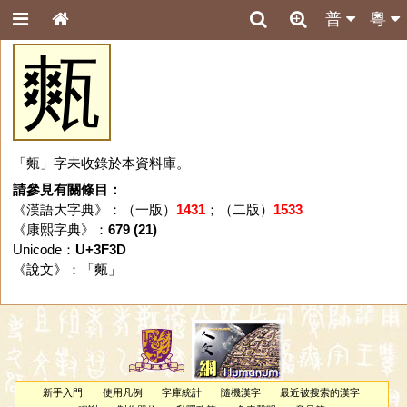
普
粵
㼽
「㼽」字未收錄於本資料庫。
請參見有關條目：
《漢語大字典》：（一版）
1431
；（二版）
1533
《康熙字典》：
679 (21)
Unicode：
U+3F3D
《說文》：「
㼽
」
新手入門
使用凡例
字庫統計
隨機漢字
最近被搜索的漢字