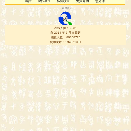
鳴謝
製作單位
私隱政策
免責聲明
意見簿
（
管理員
）
在線人數： 3281
自 2014 年 7 月 8 日起
瀏覽人數： 80308776
使用次數： 294361301