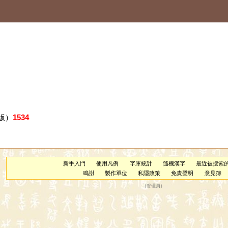
版）
1534
新手入門
使用凡例
字庫統計
隨機漢字
最近被搜索
鳴謝
製作單位
私隱政策
免責聲明
意見簿
（
管理員
）