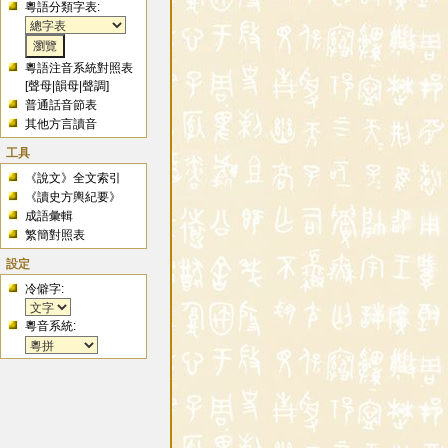
粵語分類字表:
粵語注音系統對照表
[
聲母
|
韻母
|
聲調
]
普通話音節表
其他方言讀音
工具
《說文》全文索引
《讀史方輿紀要》
成語彙輯
繁簡對照表
設定
冷僻字:
粵音系統: