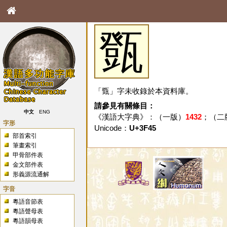
㽅
「㽅」字未收錄於本資料庫。
請參見有關條目：
中文
ENG
《漢語大字典》：（一版）
1432
；（二
字形
Unicode：
U+3F45
部首索引
筆畫索引
甲骨部件表
金文部件表
形義源流通解
字音
粵語音節表
粵語聲母表
粵語韻母表