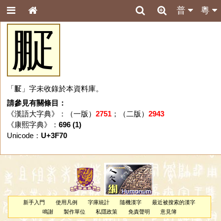
普
粵
㽰
「㽰」字未收錄於本資料庫。
請參見有關條目：
《漢語大字典》：（一版）
2751
；（二版）
2943
《康熙字典》：
696 (1)
Unicode：
U+3F70
新手入門
使用凡例
字庫統計
隨機漢字
最近被搜索的漢字
鳴謝
製作單位
私隱政策
免責聲明
意見簿