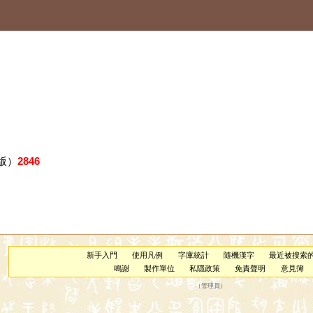
版）
2846
新手入門
使用凡例
字庫統計
隨機漢字
最近被搜索
鳴謝
製作單位
私隱政策
免責聲明
意見簿
（
管理員
）