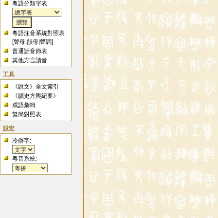
粵語分類字表:
粵語注音系統對照表
[
聲母
|
韻母
|
聲調
]
普通話音節表
其他方言讀音
工具
《說文》全文索引
《讀史方輿紀要》
成語彙輯
繁簡對照表
設定
冷僻字:
粵音系統: