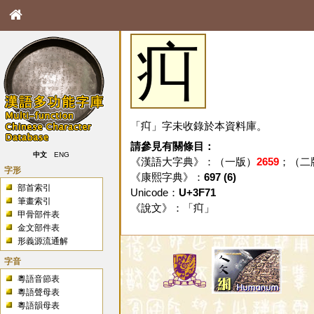
㽱
「㽱」字未收錄於本資料庫。
請參見有關條目：
中文
ENG
《漢語大字典》：（一版）
2659
；（二
字形
《康熙字典》：
697 (6)
部首索引
Unicode：
U+3F71
筆畫索引
《說文》：「
㽱
」
甲骨部件表
金文部件表
形義源流通解
字音
粵語音節表
粵語聲母表
粵語韻母表