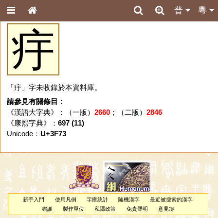
普
粵
㽳
「㽳」字未收錄於本資料庫。
請參見有關條目：
《漢語大字典》：（一版）
2660
；（二版）
2846
《康熙字典》：
697 (11)
Unicode：
U+3F73
新手入門
使用凡例
字庫統計
隨機漢字
最近被搜索的漢字
鳴謝
製作單位
私隱政策
免責聲明
意見簿