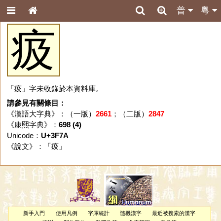
普
粵
㽺
「㽺」字未收錄於本資料庫。
請參見有關條目：
《漢語大字典》：（一版）
2661
；（二版）
2847
《康熙字典》：
698 (4)
Unicode：
U+3F7A
《說文》：「
㽺
」
新手入門
使用凡例
字庫統計
隨機漢字
最近被搜索的漢字