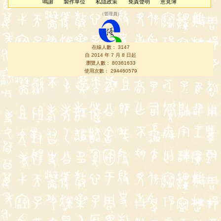
鳴謝
製作單位
私隱政策
免責聲明
意見簿
（
管理員
）
在線人數： 3147
自 2014 年 7 月 8 日起
瀏覽人數： 80361633
使用次數： 294460579