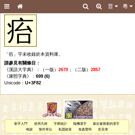
普
粵
㾂
「㾂」字未收錄於本資料庫。
請參見有關條目：
《漢語大字典》：（一版）
2670
；（二版）
2857
《康熙字典》：
699 (6)
Unicode：
U+3F82
新手入門
使用凡例
字庫統計
隨機漢字
最近被搜索的漢字
鳴謝
製作單位
私隱政策
免責聲明
意見簿