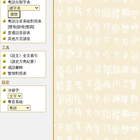
粵語分類字表:
粵語注音系統對照表
[
聲母
|
韻母
|
聲調
]
普通話音節表
其他方言讀音
工具
《說文》全文索引
《讀史方輿紀要》
成語彙輯
繁簡對照表
設定
冷僻字:
粵音系統: