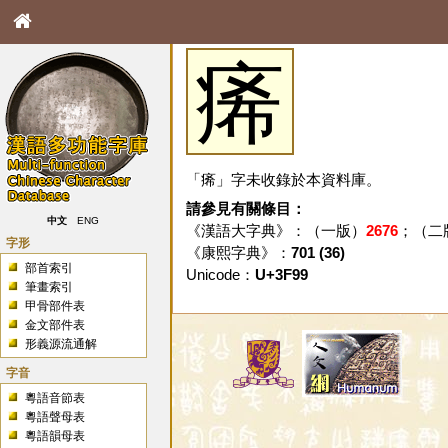
㾙
「㾙」字未收錄於本資料庫。
請參見有關條目：
中文
ENG
《漢語大字典》：（一版）
2676
；（二
字形
《康熙字典》：
701 (36)
部首索引
Unicode：
U+3F99
筆畫索引
甲骨部件表
金文部件表
形義源流通解
字音
粵語音節表
粵語聲母表
粵語韻母表