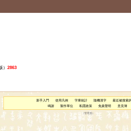
版）
2863
新手入門
使用凡例
字庫統計
隨機漢字
最近被搜索
鳴謝
製作單位
私隱政策
免責聲明
意見簿
（
管理員
）