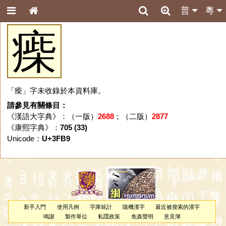
普
粵
㾹
「㾹」字未收錄於本資料庫。
請參見有關條目：
《漢語大字典》：（一版）
2688
；（二版）
2877
《康熙字典》：
705 (33)
Unicode：
U+3FB9
新手入門
使用凡例
字庫統計
隨機漢字
最近被搜索的漢字
鳴謝
製作單位
私隱政策
免責聲明
意見簿