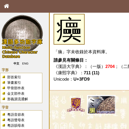
㿙
「㿙」字未收錄於本資料庫。
請參見有關條目：
中文
ENG
《漢語大字典》：（一版）
2704
；（二
字形
《康熙字典》：
711 (11)
部首索引
Unicode：
U+3FD9
筆畫索引
甲骨部件表
金文部件表
形義源流通解
字音
粵語音節表
粵語聲母表
粵語韻母表