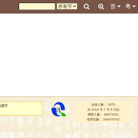
普
粵
在線人數： 3375
的漢字
自 2014 年 7 月 8 日起
瀏覽人數： 80371001
使用次數： 294478702