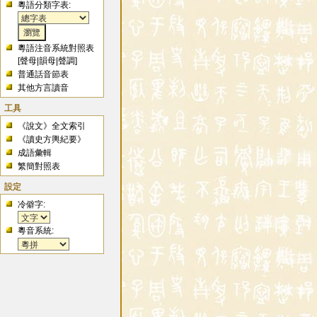
粵語分類字表:
粵語注音系統對照表
[
聲母
|
韻母
|
聲調
]
普通話音節表
其他方言讀音
工具
《說文》全文索引
《讀史方輿紀要》
成語彙輯
繁簡對照表
設定
冷僻字:
粵音系統: