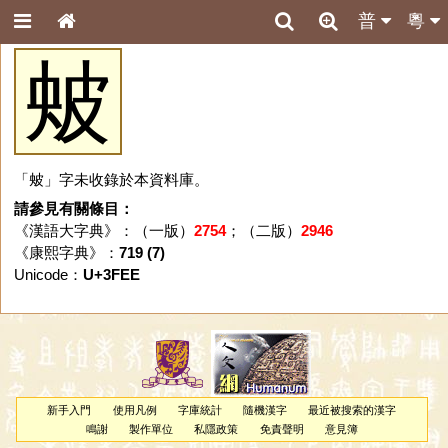
普
粵
㿮
「㿮」字未收錄於本資料庫。
請參見有關條目：
《漢語大字典》：（一版）
2754
；（二版）
2946
《康熙字典》：
719 (7)
Unicode：
U+3FEE
新手入門
使用凡例
字庫統計
隨機漢字
最近被搜索的漢字
鳴謝
製作單位
私隱政策
免責聲明
意見簿