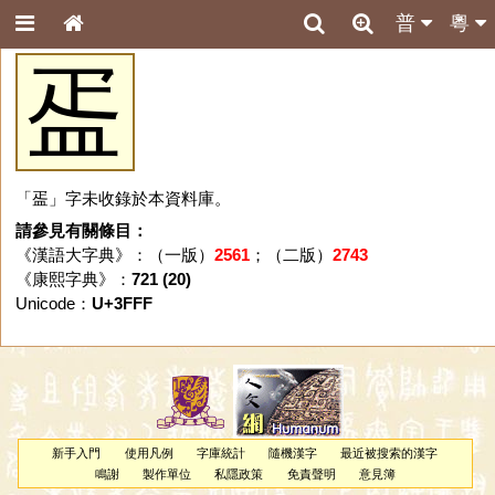
普
粵
㿿
「㿿」字未收錄於本資料庫。
請參見有關條目：
《漢語大字典》：（一版）
2561
；（二版）
2743
《康熙字典》：
721 (20)
Unicode：
U+3FFF
新手入門
使用凡例
字庫統計
隨機漢字
最近被搜索的漢字
鳴謝
製作單位
私隱政策
免責聲明
意見簿