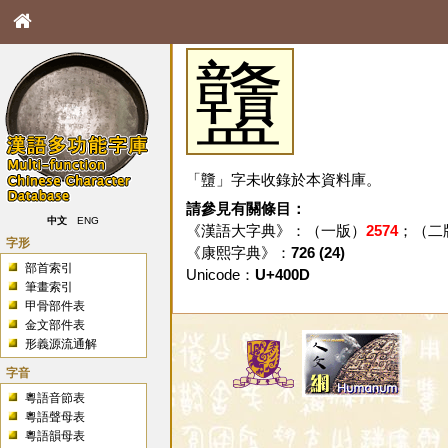
䀍
「䀍」字未收錄於本資料庫。
請參見有關條目：
中文
ENG
《漢語大字典》：（一版）
2574
；（二
字形
《康熙字典》：
726 (24)
部首索引
Unicode：
U+400D
筆畫索引
甲骨部件表
金文部件表
形義源流通解
字音
粵語音節表
粵語聲母表
粵語韻母表