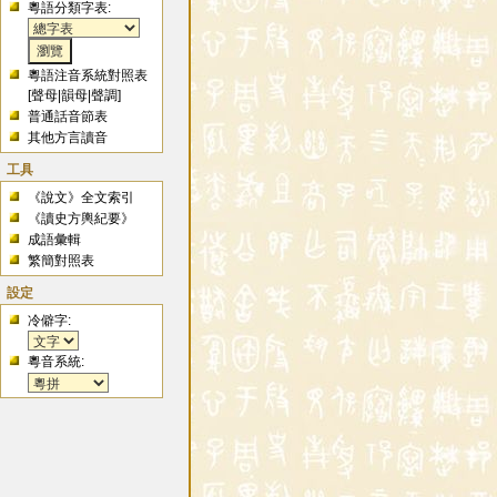
粵語分類字表:
粵語注音系統對照表
[
聲母
|
韻母
|
聲調
]
普通話音節表
其他方言讀音
工具
《說文》全文索引
《讀史方輿紀要》
成語彙輯
繁簡對照表
設定
冷僻字:
粵音系統: