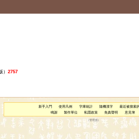
版）
2757
新手入門
使用凡例
字庫統計
隨機漢字
最近被搜索
鳴謝
製作單位
私隱政策
免責聲明
意見簿
（
管理員
）