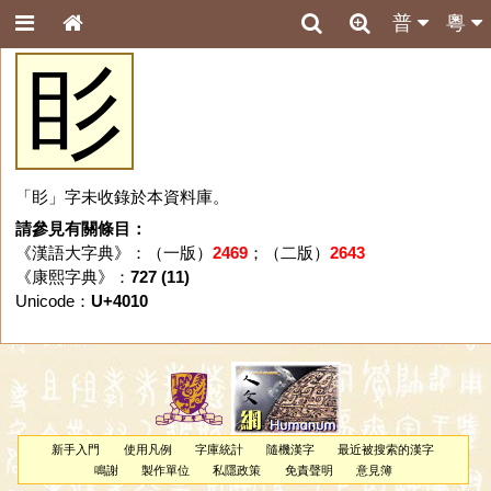
普
粵
䀐
「䀐」字未收錄於本資料庫。
請參見有關條目：
《漢語大字典》：（一版）
2469
；（二版）
2643
《康熙字典》：
727 (11)
Unicode：
U+4010
新手入門
使用凡例
字庫統計
隨機漢字
最近被搜索的漢字
鳴謝
製作單位
私隱政策
免責聲明
意見簿