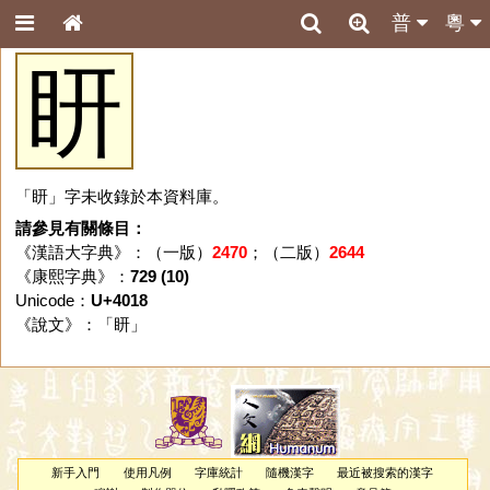
普
粵
䀘
「䀘」字未收錄於本資料庫。
請參見有關條目：
《漢語大字典》：（一版）
2470
；（二版）
2644
《康熙字典》：
729 (10)
Unicode：
U+4018
《說文》：「
䀘
」
新手入門
使用凡例
字庫統計
隨機漢字
最近被搜索的漢字