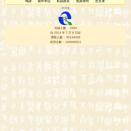
鳴謝
製作單位
私隱政策
免責聲明
意見簿
（
管理員
）
在線人數： 3394
自 2014 年 7 月 8 日起
瀏覽人數： 80144056
使用次數： 294066521