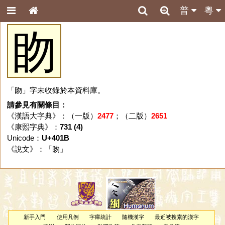
普
粵
䀛
「䀛」字未收錄於本資料庫。
請參見有關條目：
《漢語大字典》：（一版）
2477
；（二版）
2651
《康熙字典》：
731 (4)
Unicode：
U+401B
《說文》：「
䀛
」
新手入門
使用凡例
字庫統計
隨機漢字
最近被搜索的漢字