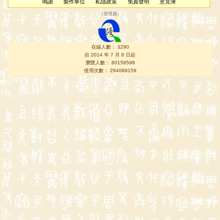
鳴謝
製作單位
私隱政策
免責聲明
意見簿
（
管理員
）
在線人數： 3290
自 2014 年 7 月 8 日起
瀏覽人數： 80158598
使用次數： 294089159