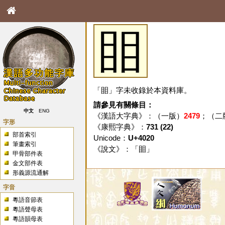
䀠
「䀠」字未收錄於本資料庫。
請參見有關條目：
中文
ENG
《漢語大字典》：（一版）
2479
；（二
字形
《康熙字典》：
731 (22)
部首索引
Unicode：
U+4020
筆畫索引
《說文》：「
䀠
」
甲骨部件表
金文部件表
形義源流通解
字音
粵語音節表
粵語聲母表
粵語韻母表