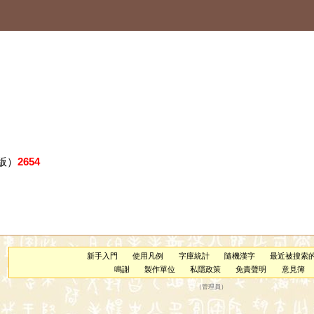
版）
2654
新手入門
使用凡例
字庫統計
隨機漢字
最近被搜索
鳴謝
製作單位
私隱政策
免責聲明
意見簿
（
管理員
）