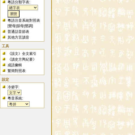
粵語分類字表:
粵語注音系統對照表
[
聲母
|
韻母
|
聲調
]
普通話音節表
其他方言讀音
工具
《說文》全文索引
《讀史方輿紀要》
成語彙輯
繁簡對照表
設定
冷僻字:
粵音系統: