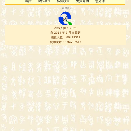
鳴謝
製作單位
私隱政策
免責聲明
意見簿
（
管理員
）
在線人數： 2321
自 2014 年 7 月 8 日起
瀏覽人數： 80499312
使用次數： 294727517