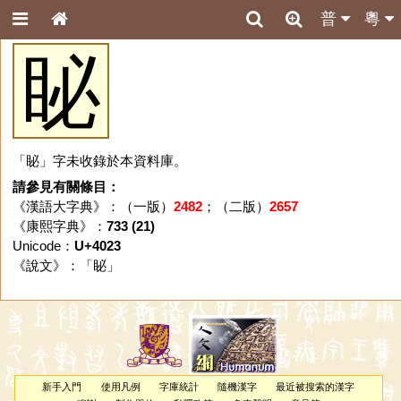
普
粵
䀣
「䀣」字未收錄於本資料庫。
請參見有關條目：
《漢語大字典》：（一版）
2482
；（二版）
2657
《康熙字典》：
733 (21)
Unicode：
U+4023
《說文》：「
䀣
」
新手入門
使用凡例
字庫統計
隨機漢字
最近被搜索的漢字