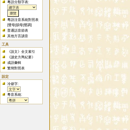
粵語分類字表:
粵語注音系統對照表
[
聲母
|
韻母
|
聲調
]
普通話音節表
其他方言讀音
工具
《說文》全文索引
《讀史方輿紀要》
成語彙輯
繁簡對照表
設定
冷僻字:
粵音系統: