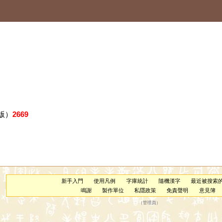
版）
2669
新手入門
使用凡例
字庫統計
隨機漢字
最近被搜索
鳴謝
製作單位
私隱政策
免責聲明
意見簿
（
管理員
）