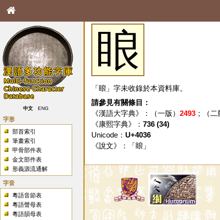
䀶
「䀶」字未收錄於本資料庫。
請參見有關條目：
中文
ENG
《漢語大字典》：（一版）
2493
；（二
字形
《康熙字典》：
736 (34)
部首索引
Unicode：
U+4036
筆畫索引
《說文》：「
䀶
」
甲骨部件表
金文部件表
形義源流通解
字音
粵語音節表
粵語聲母表
粵語韻母表