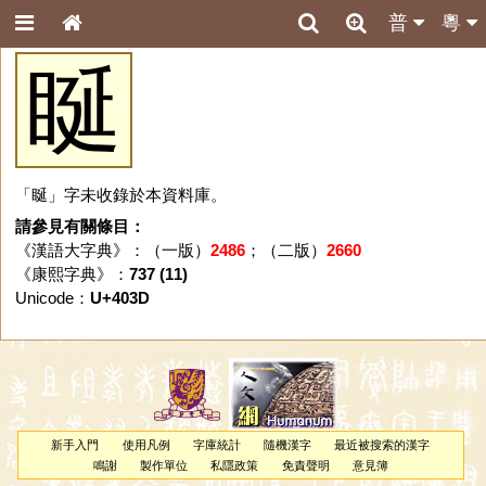
普
粵
䀽
「䀽」字未收錄於本資料庫。
請參見有關條目：
《漢語大字典》：（一版）
2486
；（二版）
2660
《康熙字典》：
737 (11)
Unicode：
U+403D
新手入門
使用凡例
字庫統計
隨機漢字
最近被搜索的漢字
鳴謝
製作單位
私隱政策
免責聲明
意見簿