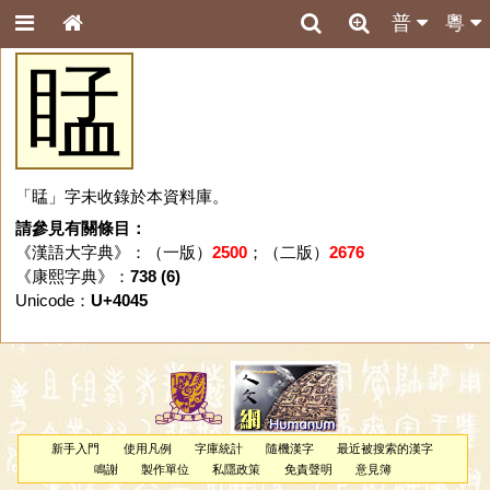
普
粵
䁅
「䁅」字未收錄於本資料庫。
請參見有關條目：
《漢語大字典》：（一版）
2500
；（二版）
2676
《康熙字典》：
738 (6)
Unicode：
U+4045
新手入門
使用凡例
字庫統計
隨機漢字
最近被搜索的漢字
鳴謝
製作單位
私隱政策
免責聲明
意見簿