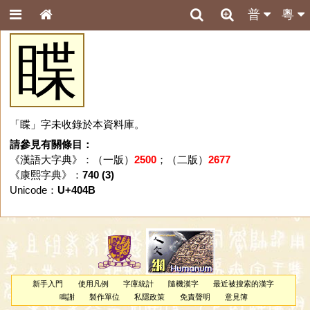
普
粵
䁋
「䁋」字未收錄於本資料庫。
請參見有關條目：
《漢語大字典》：（一版）
2500
；（二版）
2677
《康熙字典》：
740 (3)
Unicode：
U+404B
新手入門
使用凡例
字庫統計
隨機漢字
最近被搜索的漢字
鳴謝
製作單位
私隱政策
免責聲明
意見簿