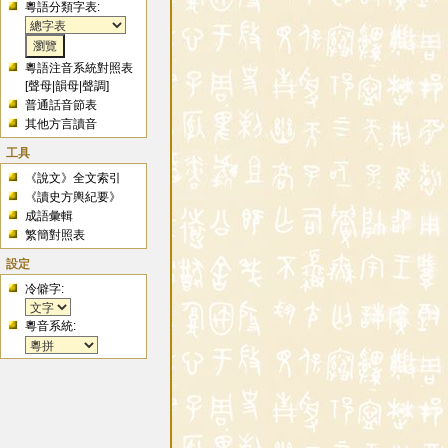
粵語分類字表:
粵語注音系統對照表
[
聲母
|
韻母
|
聲調
]
普通話音節表
其他方言讀音
工具
《說文》全文索引
《讀史方輿紀要》
成語彙輯
繁簡對照表
設定
冷僻字:
粵音系統: