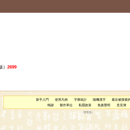
版）
2699
新手入門
使用凡例
字庫統計
隨機漢字
最近被搜索
鳴謝
製作單位
私隱政策
免責聲明
意見簿
（
管理員
）