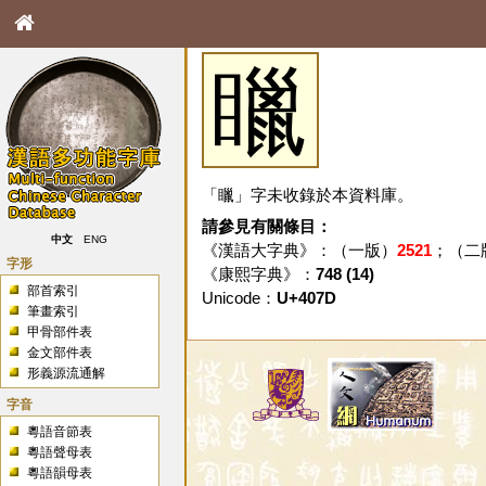
䁽
「䁽」字未收錄於本資料庫。
請參見有關條目：
中文
ENG
《漢語大字典》：（一版）
2521
；（二
字形
《康熙字典》：
748 (14)
部首索引
Unicode：
U+407D
筆畫索引
甲骨部件表
金文部件表
形義源流通解
字音
粵語音節表
粵語聲母表
粵語韻母表