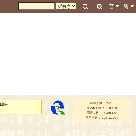
普
粵
在線人數： 2435
的漢字
自 2014 年 7 月 8 日起
瀏覽人數： 80496418
使用次數： 294720204