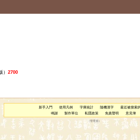
版）
2700
新手入門
使用凡例
字庫統計
隨機漢字
最近被搜索
鳴謝
製作單位
私隱政策
免責聲明
意見簿
（
管理員
）