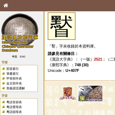
䁿
「䁿」字未收錄於本資料庫。
請參見有關條目：
中文
ENG
《漢語大字典》：（一版）
2521
；（二
字形
《康熙字典》：
748 (30)
部首索引
Unicode：
U+407F
筆畫索引
甲骨部件表
金文部件表
形義源流通解
字音
粵語音節表
粵語聲母表
粵語韻母表