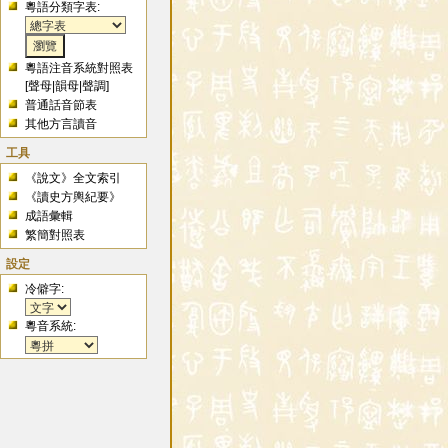
粵語分類字表:
粵語注音系統對照表
[
聲母
|
韻母
|
聲調
]
普通話音節表
其他方言讀音
工具
《說文》全文索引
《讀史方輿紀要》
成語彙輯
繁簡對照表
設定
冷僻字:
粵音系統: