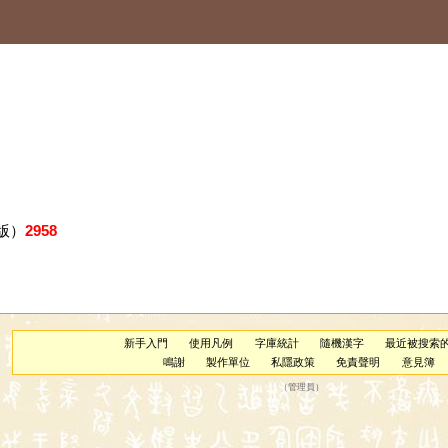
版）
2958
新手入門
使用凡例
字庫統計
隨機漢字
最近被搜索
鳴謝
製作單位
私隱政策
免責聲明
意見簿
（
管理員
）