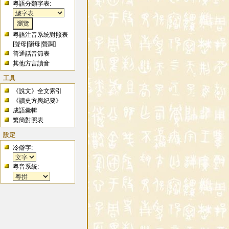
粵語分類字表:
粵語注音系統對照表
[
聲母
|
韻母
|
聲調
]
普通話音節表
其他方言讀音
工具
《說文》全文索引
《讀史方輿紀要》
成語彙輯
繁簡對照表
設定
冷僻字:
粵音系統: