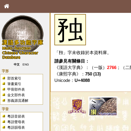
䂈
「䂈」字未收錄於本資料庫。
請參見有關條目：
中文
ENG
《漢語大字典》：（一版）
2766
；（二
字形
《康熙字典》：
750 (13)
部首索引
Unicode：
U+4088
筆畫索引
甲骨部件表
金文部件表
形義源流通解
字音
粵語音節表
粵語聲母表
粵語韻母表