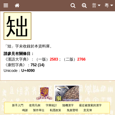
普
粵
䂐
「䂐」字未收錄於本資料庫。
請參見有關條目：
《漢語大字典》：（一版）
2583
；（二版）
2766
《康熙字典》：
752 (14)
Unicode：
U+4090
新手入門
使用凡例
字庫統計
隨機漢字
最近被搜索的漢字
鳴謝
製作單位
私隱政策
免責聲明
意見簿