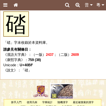
普
粵
䂿
「䂿」字未收錄於本資料庫。
請參見有關條目：
《漢語大字典》：（一版）
2437
；（二版）
2609
《康熙字典》：
759 (38)
Unicode：
U+40BF
《說文》：「
䂿
」
新手入門
使用凡例
字庫統計
隨機漢字
最近被搜索的漢字