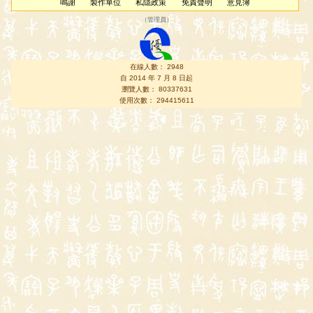
鳴謝
製作單位
私隱政策
免責聲明
意見簿
（
管理員
）
在線人數： 2948
自 2014 年 7 月 8 日起
瀏覽人數： 80337631
使用次數： 294415611