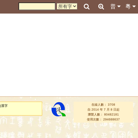
普
粵
在線人數： 3708
的漢字
自 2014 年 7 月 8 日起
瀏覽人數： 80482181
使用次數： 294688637