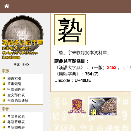
䃞
「䃞」字未收錄於本資料庫。
請參見有關條目：
中文
ENG
《漢語大字典》：（一版）
2453
；（二
字形
《康熙字典》：
764 (7)
部首索引
Unicode：
U+40DE
筆畫索引
甲骨部件表
金文部件表
形義源流通解
字音
粵語音節表
粵語聲母表
粵語韻母表