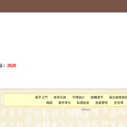
版）
2626
新手入門
使用凡例
字庫統計
隨機漢字
最近被搜索
鳴謝
製作單位
私隱政策
免責聲明
意見簿
（
管理員
）