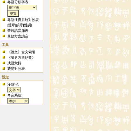
粵語分類字表:
粵語注音系統對照表
[
聲母
|
韻母
|
聲調
]
普通話音節表
其他方言讀音
工具
《說文》全文索引
《讀史方輿紀要》
成語彙輯
繁簡對照表
設定
冷僻字:
粵音系統: