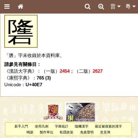
普
粵
䃧
「䃧」字未收錄於本資料庫。
請參見有關條目：
《漢語大字典》：（一版）
2454
；（二版）
2627
《康熙字典》：
765 (3)
Unicode：
U+40E7
新手入門
使用凡例
字庫統計
隨機漢字
最近被搜索的漢字
鳴謝
製作單位
私隱政策
免責聲明
意見簿