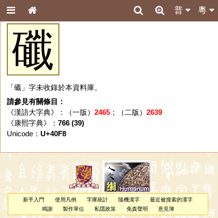
普
粵
䃸
「䃸」字未收錄於本資料庫。
請參見有關條目：
《漢語大字典》：（一版）
2465
；（二版）
2639
《康熙字典》：
766 (39)
Unicode：
U+40F8
新手入門
使用凡例
字庫統計
隨機漢字
最近被搜索的漢字
鳴謝
製作單位
私隱政策
免責聲明
意見簿