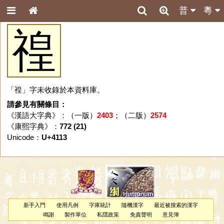
普
粵
䄓
「䄓」字未收錄於本資料庫。
請參見有關條目：
《漢語大字典》：（一版）
2403
；（二版）
2574
《康熙字典》：
772 (21)
Unicode：
U+4113
新手入門
使用凡例
字庫統計
隨機漢字
最近被搜索的漢字
鳴謝
製作單位
私隱政策
免責聲明
意見簿