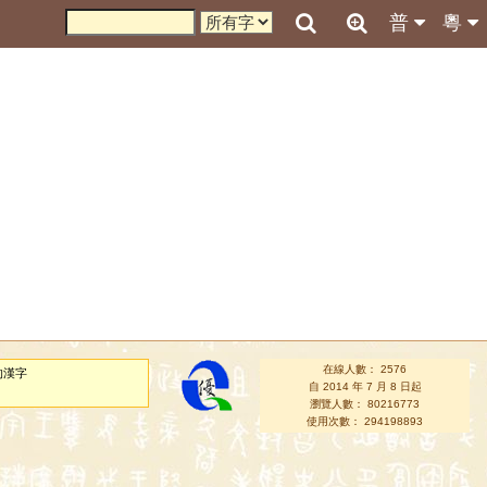
普
粵
在線人數： 2576
的漢字
自 2014 年 7 月 8 日起
瀏覽人數： 80216773
使用次數： 294198893