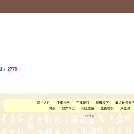
版）
2778
新手入門
使用凡例
字庫統計
隨機漢字
最近被搜索
鳴謝
製作單位
私隱政策
免責聲明
意見簿
（
管理員
）