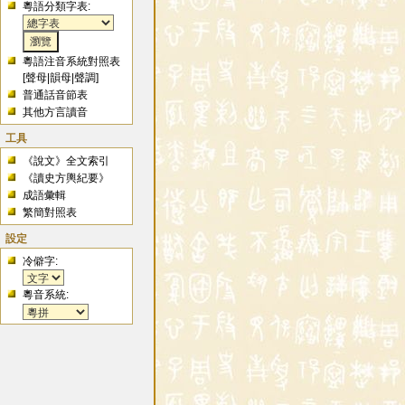
粵語分類字表:
粵語注音系統對照表
[
聲母
|
韻母
|
聲調
]
普通話音節表
其他方言讀音
工具
《說文》全文索引
《讀史方輿紀要》
成語彙輯
繁簡對照表
設定
冷僻字:
粵音系統: