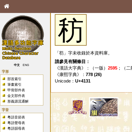
䄱
「䄱」字未收錄於本資料庫。
請參見有關條目：
中文
ENG
《漢語大字典》：（一版）
2595
；（二
字形
《康熙字典》：
778 (26)
部首索引
Unicode：
U+4131
筆畫索引
甲骨部件表
金文部件表
形義源流通解
字音
粵語音節表
粵語聲母表
粵語韻母表