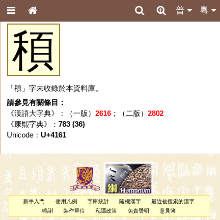
普
粵
䅡
「䅡」字未收錄於本資料庫。
請參見有關條目：
《漢語大字典》：（一版）
2616
；（二版）
2802
《康熙字典》：
783 (36)
Unicode：
U+4161
新手入門
使用凡例
字庫統計
隨機漢字
最近被搜索的漢字
鳴謝
製作單位
私隱政策
免責聲明
意見簿