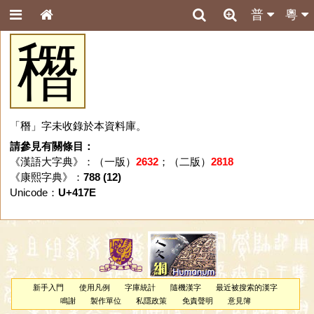
普
粵
䅾
「䅾」字未收錄於本資料庫。
請參見有關條目：
《漢語大字典》：（一版）
2632
；（二版）
2818
《康熙字典》：
788 (12)
Unicode：
U+417E
新手入門
使用凡例
字庫統計
隨機漢字
最近被搜索的漢字
鳴謝
製作單位
私隱政策
免責聲明
意見簿