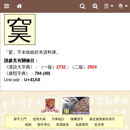
普
粵
䆨
「䆨」字未收錄於本資料庫。
請參見有關條目：
《漢語大字典》：（一版）
2732
；（二版）
2924
《康熙字典》：
794 (49)
Unicode：
U+41A8
新手入門
使用凡例
字庫統計
隨機漢字
最近被搜索的漢字
鳴謝
製作單位
私隱政策
免責聲明
意見簿