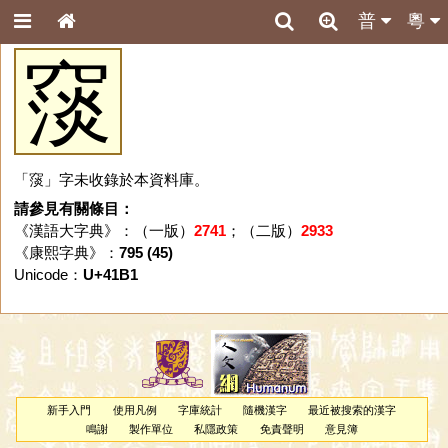
普
粵
䆱
「䆱」字未收錄於本資料庫。
請參見有關條目：
《漢語大字典》：（一版）
2741
；（二版）
2933
《康熙字典》：
795 (45)
Unicode：
U+41B1
新手入門
使用凡例
字庫統計
隨機漢字
最近被搜索的漢字
鳴謝
製作單位
私隱政策
免責聲明
意見簿