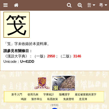
普
粵
䇝
「䇝」字未收錄於本資料庫。
請參見有關條目：
《漢語大字典》：（一版）
2950
；（二版）
3146
Unicode：
U+41DD
新手入門
使用凡例
字庫統計
隨機漢字
最近被搜索的漢字
鳴謝
製作單位
私隱政策
免責聲明
意見簿
（
管理員
）